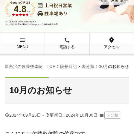
menu
local_phone
location_on
MENU
電話する
アクセス
chevron_right
chevron_right
chevron_right
新所沢の佐藤整体院 TOP
院長日記
未分類
10月のお知らせ
10月のお知らせ
query_builder
update
2024年09月25日
-
更新日 : 2024年10月30日
folder
未分類
こんにちは佐藤整体院の佐藤です。