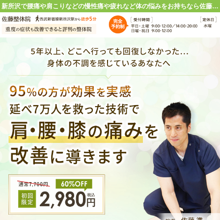
新所沢で腰痛や肩こりなどの慢性痛や疲れなど体の悩みをお持ちなら佐藤整体院にお任せください！