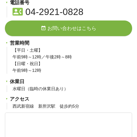
電話番号
contact_phone
04-2921-0828
event_available
お問い合わせはこちら
営業時間
【平日・土曜】
午前9時～12時／午後2時～8時
【日曜・祝日】
午前9時～12時
休業日
水曜日（臨時の休業日あり）
アクセス
西武新宿線 新所沢駅 徒歩約5分