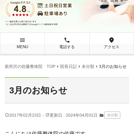
menu
local_phone
location_on
MENU
電話する
アクセス
chevron_right
chevron_right
chevron_right
新所沢の佐藤整体院 TOP
院長日記
未分類
3月のお知らせ
3月のお知らせ
query_builder
update
2017年02月23日
-
更新日 : 2024年04月01日
folder
未分類
こんにちは佐藤整体院の佐藤です。