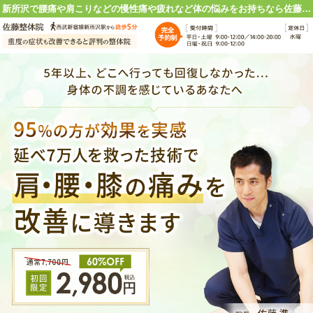
新所沢で腰痛や肩こりなどの慢性痛や疲れなど体の悩みをお持ちなら佐藤整体院にお任せください！